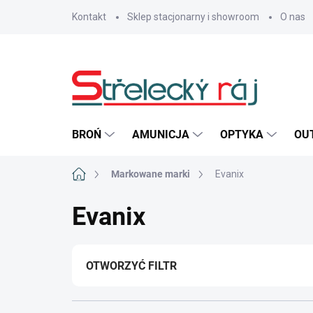
Przejść
Kontakt
Sklep stacjonarny i showroom
O nas
do
treści
BROŃ
AMUNICJA
OPTYKA
OU
Home
Markowane marki
Evanix
Evanix
OTWORZYĆ FILTR