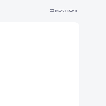
22
pozycji razem
✅ DOSTĘPNE
(19 szt.)
Magazynek Evanix Hunting Master