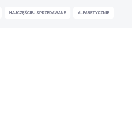
NAJCZĘŚCIEJ SPRZEDAWANE
ALFABETYCZNIE
✅ DOSTĘPNE
(12 szt.)
Magazynek Evanix 10 cal.5,5 mm