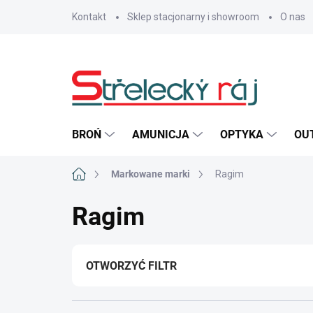
Przejść
Kontakt
Sklep stacjonarny i showroom
O nas
do
treści
BROŃ
AMUNICJA
OPTYKA
OU
Home
Markowane marki
Ragim
Ragim
OTWORZYĆ FILTR