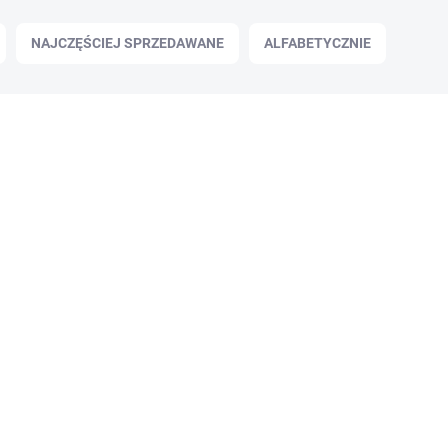
NAJCZĘŚCIEJ SPRZEDAWANE
ALFABETYCZNIE
✅ DOSTĘPNE
(2 szt.)
Łuk Ragim Black Bear 58" 35 lb