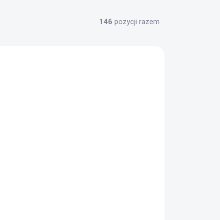
146
pozycji razem
✅ DOSTĘPNE
(1 szt.)
Łuk Ragim Wildcat Plus 62" 20lbs