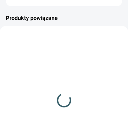
Produkty powiązane
✅ DOSTĘPNE
✅ DOSTĘPNE
(20 szt.)
(1 szt.)
Łuk Beast Hunter
Łuk Beast Hunter
Chameleon czarny
Crusader 15lb 130cm
tradycyjny 15lbs
88,60 zł
115,23 zł
Do koszyka
Do koszyka
Popularny łuk refleksyjny z