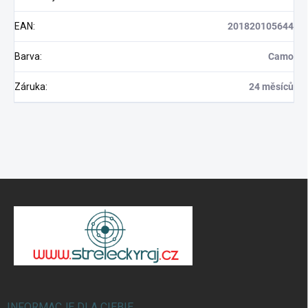
EAN
:
201820105644
Barva
:
Camo
Záruka
:
24 měsíců
S
t
o
p
k
a
INFORMACJE DLA CIEBIE