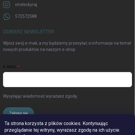
streleckyraj
572572588
ODBIERZ NEWSLETTER
Wpisz swój e-mail, a my będziemy przesyłać ci informacje na temat
nowych produktów na naszym e-shop.
E-MAIL
Wysyłając wiadomość wyrażasz zgodę
warunki ochrony danych
osobowych
Zaloguj się
Ta strona korzysta z plików cookies. Kontynuując
przeglądanie tej witryny, wyrażasz zgodę na ich użycie.