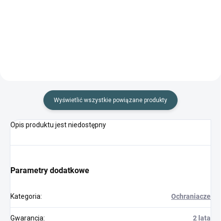
bogatym wyposażeniem dla
Łuk refleksyjny z bogatym
strzelców w wieku od 10 do 14
wyposażeniem dla strzelców o
lat.
wzroście do 140 cm.
Wyświetlić wszystkie powiązane produkty
Opis produktu jest niedostępny
Parametry dodatkowe
Kategoria
:
Ochraniacze
Gwarancja
:
2 lata