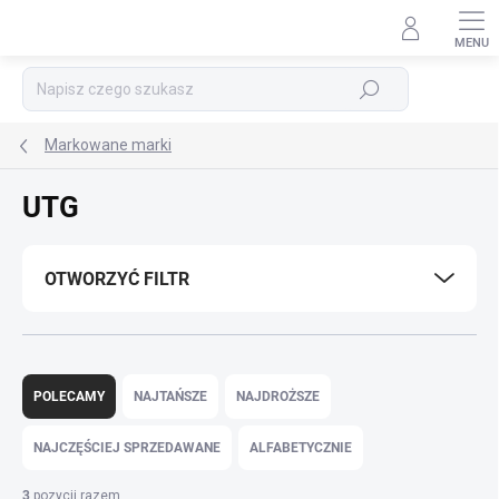
Przejść
do
treści
Szukaj
Markowane marki
UTG
OTWORZYĆ FILTR
S
o
POLECAMY
NAJTAŃSZE
NAJDROŻSZE
r
t
NAJCZĘŚCIEJ SPRZEDAWANE
ALFABETYCZNIE
o
w
3
pozycji razem