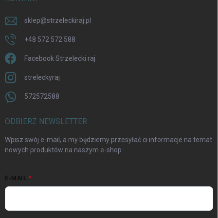
sklep
@
strzeleckiraj.pl
+48 572 572 588
Facebook Strzelecki raj
streleckyraj
572572588
ODBIERZ NEWSLETTER
Wpisz swój e-mail, a my będziemy przesyłać ci informacje na temat
nowych produktów na naszym e-shop.
E-MAIL