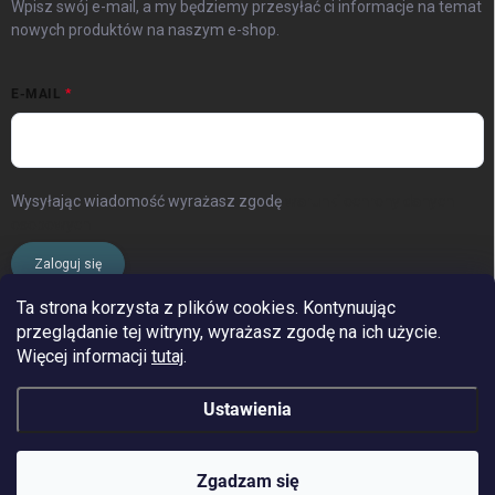
Wpisz swój e-mail, a my będziemy przesyłać ci informacje na temat
nowych produktów na naszym e-shop.
E-MAIL
Wysyłając wiadomość wyrażasz zgodę
warunki ochrony danych
osobowych
Zaloguj się
Ta strona korzysta z plików cookies. Kontynuując
przeglądanie tej witryny, wyrażasz zgodę na ich użycie.
www.streleckyraj.cz
| www.streleckyraj.sk
Więcej informacji
tutaj
.
| www.strzeleckiraj.pl
Ustawienia
Copyright 2026
Strzelecki raj
. Wszystkie prawa zastrzeżone.
Zgadzam się