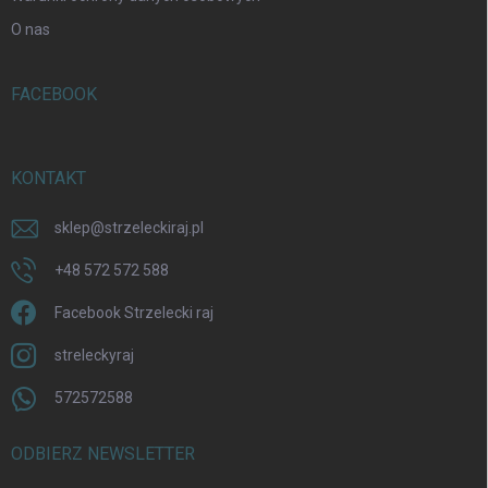
O nas
FACEBOOK
KONTAKT
sklep
@
strzeleckiraj.pl
+48 572 572 588
Facebook Strzelecki raj
streleckyraj
572572588
ODBIERZ NEWSLETTER