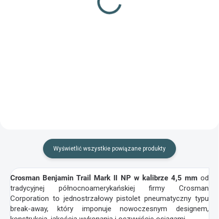
61,46 zł
15,76 zł
Do koszyka
Do koszyka
Wysokowydajny, pozłacany
pellet hiszpańskiej firmy Gamo.
Śrut hiszpańskiej produkcji,
szczególnie odpowiedni do
strzelania hobbystycznego.
Wyświetlić wszystkie powiązane produkty
Crosman Benjamin Trail Mark II NP w kalibrze 4,5 mm
od
tradycyjnej północnoamerykańskiej firmy Crosman
Corporation to jednostrzałowy pistolet pneumatyczny typu
break-away, który imponuje nowoczesnym designem,
konstrukcją, jakością wykonania i oczywiście osiągami.