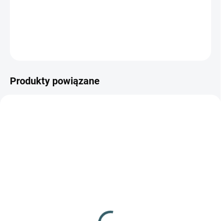
Nowoczesny design i konstrukcja, wysoka precyzja i stabilna
wydajność!
ZADAJ PYTANIE
POWIADOM MNIE
Produkty powiązane
✅ DOSTĘPNE
✅ DOSTĘPNE
(>100 szt.)
(13 szt.)
Diabolo Gamo Pro
Diabolo Gamo Raptor
Magnum Penetration
100szt kal.4,5mm
250szt kal.4,5m