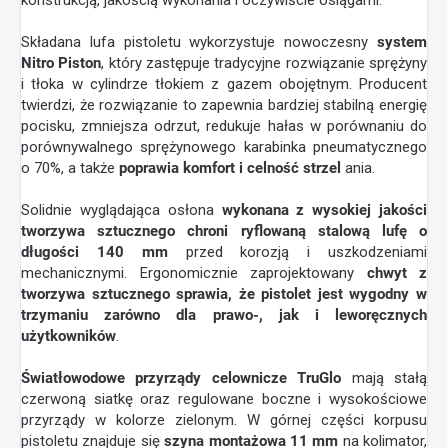
Składana lufa pistoletu wykorzystuje nowoczesny
system
Nitro Piston
, który zastępuje tradycyjne rozwiązanie sprężyny
i tłoka w cylindrze tłokiem z gazem obojętnym. Producent
twierdzi, że rozwiązanie to zapewnia bardziej stabilną energię
pocisku, zmniejsza odrzut, redukuje hałas w porównaniu do
porównywalnego sprężynowego karabinka pneumatycznego
o 70%, a także
poprawia komfort i celność strzel
ania.
Solidnie wyglądająca osłona
wykonana z wysokiej jakości
tworzywa sztucznego chroni ryflowaną stalową lufę o
długości 140 mm
przed korozją i uszkodzeniami
mechanicznymi. Ergonomicznie zaprojektowany
chwyt z
tworzywa sztucznego sprawia, że pistolet jest wygodny w
trzymaniu zarówno dla prawo-, jak i leworęcznych
użytkowników
.
Światłowodowe przyrządy celownicze TruGlo
mają stałą
czerwoną siatkę oraz regulowane boczne i wysokościowe
przyrządy w kolorze zielonym. W górnej części korpusu
pistoletu znajduje się
szyna montażowa 11 mm
na kolimator,