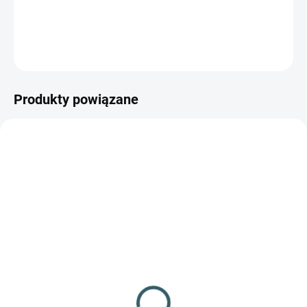
cele do wbijania w ziemię, jeden cel do przechylania żółtego
środkowego celu, drugi cel do powrotu środkowego celu.
ZADAJ PYTANIE
POWIADOM MNIE
Produkty powiązane
NIEDOSTĘPNE
✅ DOSTĘPNE
(37 szt.)
Wiatrówka Crosman
Karabin pneumatyczny
Pumpmaster 760
Heckler&Koch MP5 K-
kal.4,5mm
PDW
274,53 zł