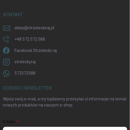
KONTAKT
sklep
@
strzeleckiraj.pl
+48 572 572 588
Facebook Strzelecki raj
streleckyraj
572572588
ODBIERZ NEWSLETTER
Wpisz swój e-mail, a my będziemy przesyłać ci informacje na temat
nowych produktów na naszym e-shop.
E-MAIL