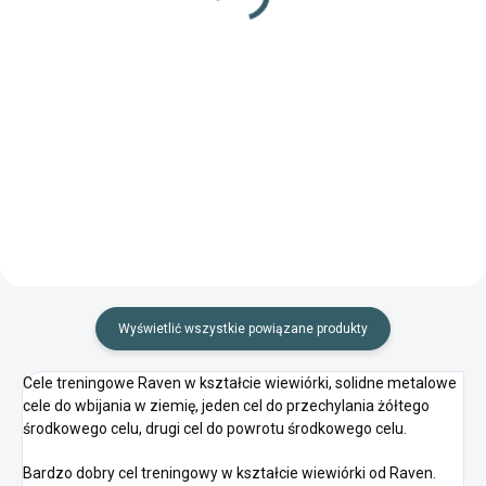
688,98 zł
Szczegóły
Do koszyka
Popularny karabin pneumatyczny
Kompaktowy pistolet
ze zintegrowaną pompką i
maszynowy z funkcją BlowBack
możliwością strzelania zarówno
do strzelania stalowymi kulkami
śrutem, jak i kulkami!
BB!
Wyświetlić wszystkie powiązane produkty
Cele treningowe Raven w kształcie wiewiórki, solidne metalowe
cele do wbijania w ziemię, jeden cel do przechylania żółtego
środkowego celu, drugi cel do powrotu środkowego celu.
Bardzo dobry cel treningowy w kształcie wiewiórki od Raven.