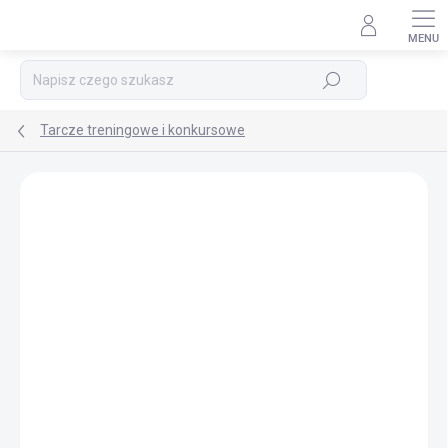
Przejść
do
treści
Szukaj
Tarcze treningowe i konkursowe
MARKA:
RAVEN