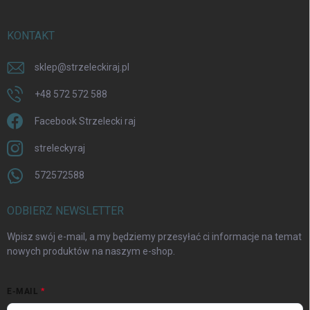
KONTAKT
sklep
@
strzeleckiraj.pl
+48 572 572 588
Facebook Strzelecki raj
streleckyraj
572572588
ODBIERZ NEWSLETTER
Wpisz swój e-mail, a my będziemy przesyłać ci informacje na temat
nowych produktów na naszym e-shop.
E-MAIL