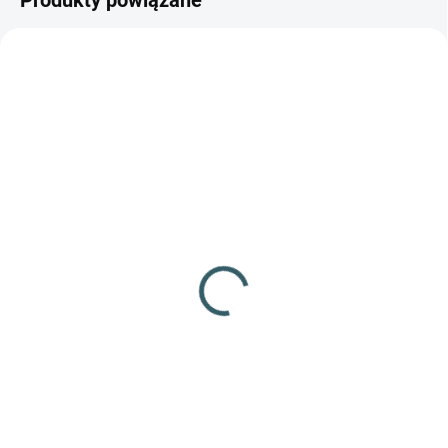
Produkty powiązane
NIEDOSTĘPNE
NIEDOSTĘPNE
Wiatrówka Crosman
Wiatrówka Hammerli
Pumpmaster 760
Hunter Force 750 Combo
kal.4,5mm
kal.4,5
275,90 zł
834,82 zł
Szczegóły
Szczegóły
Popularny karabin pneumatyczny
Świetne wykonanie i wydajność,
ze zintegrowaną pompką i
elegancka drewniana kolba i
możliwością strzelania zarówno
luneta 4x32!
śrutem, jak i kulkami!