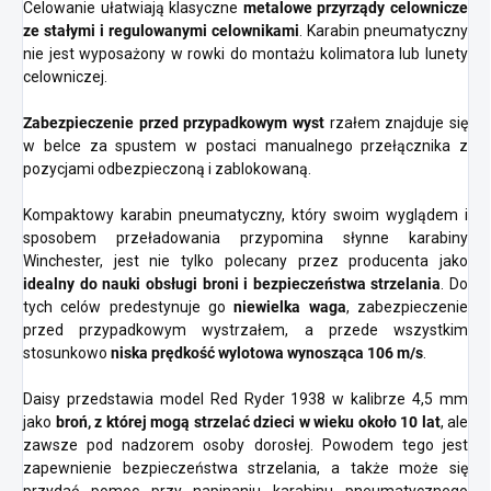
Celowanie ułatwiają klasyczne
metalowe przyrządy celownicze
ze stałymi i regulowanymi celownikami
. Karabin pneumatyczny
nie jest wyposażony w rowki do montażu kolimatora lub lunety
celowniczej.
Zabezpieczenie przed przypadkowym wyst
rzałem znajduje się
w belce za spustem w postaci manualnego przełącznika z
pozycjami odbezpieczoną i zablokowaną.
Kompaktowy karabin pneumatyczny, który swoim wyglądem i
sposobem przeładowania przypomina słynne karabiny
Winchester, jest nie tylko polecany przez producenta jako
idealny do nauki obsługi broni i bezpieczeństwa strzelania
. Do
tych celów predestynuje go
niewielka waga
, zabezpieczenie
przed przypadkowym wystrzałem, a przede wszystkim
stosunkowo
niska prędkość wylotowa wynosząca 106 m/s
.
Daisy przedstawia model Red Ryder 1938 w kalibrze 4,5 mm
jako
broń, z której mogą strzelać dzieci w wieku około 10 lat
, ale
zawsze pod nadzorem osoby dorosłej. Powodem tego jest
zapewnienie bezpieczeństwa strzelania, a także może się
przydać pomoc przy napinaniu karabinu pneumatycznego