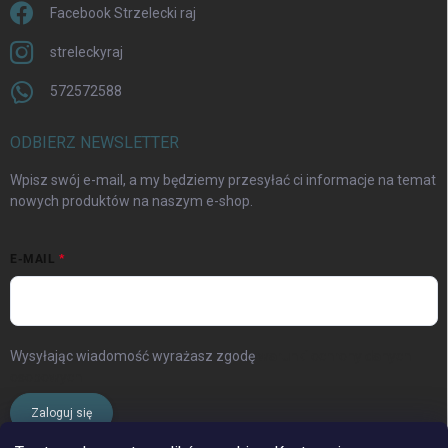
Facebook Strzelecki raj
streleckyraj
572572588
ODBIERZ NEWSLETTER
Wpisz swój e-mail, a my będziemy przesyłać ci informacje na temat
nowych produktów na naszym e-shop.
E-MAIL
Wysyłając wiadomość wyrażasz zgodę
warunki ochrony danych
osobowych
Zaloguj się