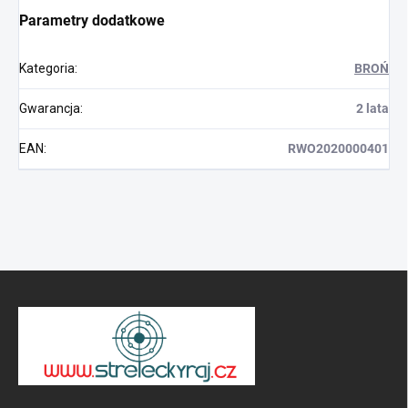
Parametry dodatkowe
Kategoria
:
BROŃ
Gwarancja
:
2 lata
EAN
:
RWO2020000401
S
t
o
p
k
a