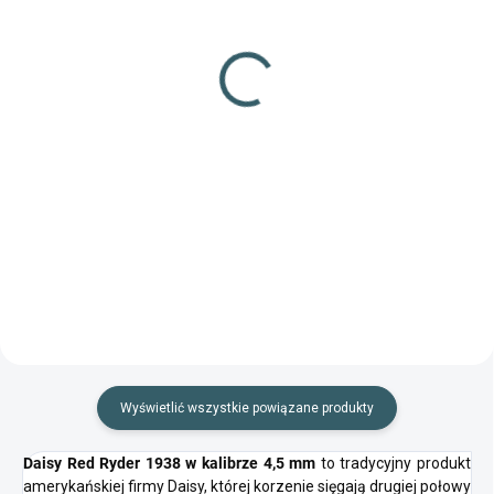
(32 szt.)
Strzelba nr 10 300 sztuk
Śrut nr 11 300 sztuk kal.
kal. 4,46 mm
4,5 mm
13,32 zł
13,32 zł
Szczegóły
Do koszyka
Wysokiej jakości śrut stalowy
Strzelby czeskiego producenta
produkcji czeskiej
przeznaczone do strzelania z
klasycznych pistoletów
pneumatycznych
Wyświetlić wszystkie powiązane produkty
Daisy Red Ryder 1938 w kalibrze 4,5 mm
to tradycyjny produkt
amerykańskiej firmy Daisy, której korzenie sięgają drugiej połowy