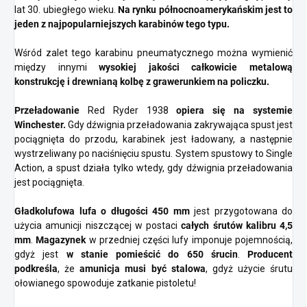
lat 30. ubiegłego wieku.
Na rynku północnoamerykańskim jest to
jeden z najpopularniejszych karabinów tego typu.
Wśród zalet tego karabinu pneumatycznego można wymienić
między innymi
wysokiej jakości całkowicie metalową
konstrukcję i drewnianą kolbę z grawerunkiem na policzku.
Przeładowanie
Red Ryder 1938
opiera się na systemie
Winchester.
Gdy dźwignia przeładowania zakrywająca spust jest
pociągnięta do przodu, karabinek jest ładowany, a następnie
wystrzeliwany po naciśnięciu spustu. System spustowy to Single
Action, a spust działa tylko wtedy, gdy dźwignia przeładowania
jest pociągnięta.
Gładkolufowa lufa o długości 450 mm
jest przygotowana do
użycia amunicji niszczącej w postaci
całych śrutów kalibru 4,5
mm
.
Magazynek
w przedniej części lufy imponuje pojemnością,
gdyż jest
w stanie pomieścić do 650 śrucin
.
Producent
podkreśla
, że
amunicja musi być stalowa
, gdyż użycie śrutu
ołowianego spowoduje zatkanie pistoletu!