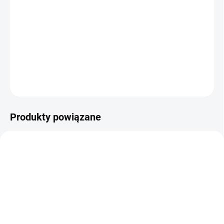
−
+
Dodaj do koszyka
Strzelanie w stylu karabinów Winchester z dźwignią przebijającą.
Magazynek na 650 strzałów!
ZADAJ PYTANIE
POWIADOM MNIE
Produkty powiązane
NIEDOSTĘPNE
✅ DOSTĘPNE