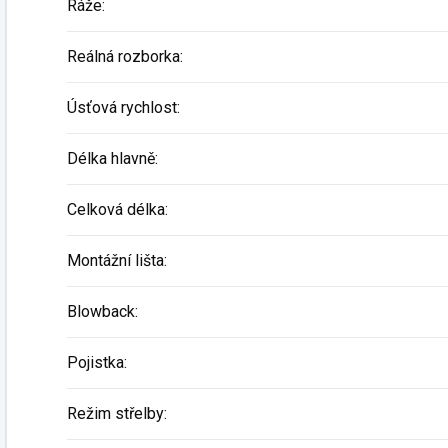
Ráže
:
Reálná rozborka
:
Úsťová rychlost
:
Délka hlavně
:
Celková délka
:
Montážní lišta
:
Blowback
:
Pojistka
:
Režim střelby
: