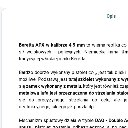
p
Opis
Beretta APX w kalibrze 4,5 mm
to wierna replika
CO
sił wojskowych i policyjnych. Niemiecka firma
Um
tradycyjnej włoskiej marki Beretta.
Bardzo dobrze wykonany pistolet
jest tak blisk
CO
2
możliwe. Podstawą jest tutaj
szkielet wykonany z wy
się
zamek wykonany z metalu
, który jest również 
metalowa lufa jest przeznaczona do strzelania stal
się do precyzyjnego strzelania do celu, ale j
destrukcyjnego, takiego jak puszki itp.
Mechanizm spustowy działa w trybie
DAO - Double Ac
spustu pistolet zostanie odbezpieczony, a po naci