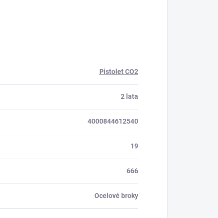
Pistolet CO2
2 lata
4000844612540
19
666
Ocelové broky