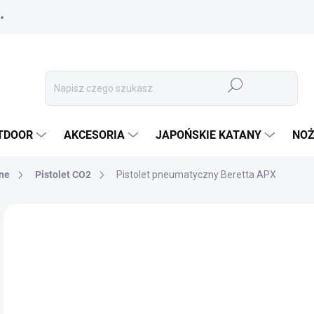
Szukaj
TDOOR
AKCESORIA
JAPOŃSKIE KATANY
NOŻ
zne
Pistolet CO2
Pistolet pneumatyczny Beretta APX
MARKA:
UMAREX
51
424
Cen
✅ 
jedn
OPC