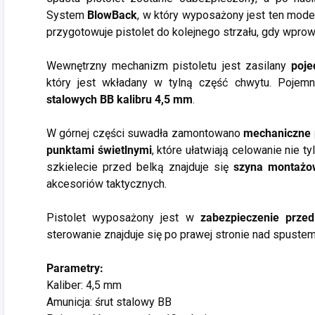
System
BlowBack
, w który wyposażony jest ten mode
przygotowuje pistolet do kolejnego strzału, gdy wprowa
Wewnętrzny mechanizm pistoletu jest zasilany
poj
który jest wkładany w tylną część chwytu. Poj
stalowych BB kalibru 4,5 mm
.
W górnej części suwadła zamontowano
mechaniczne 
punktami świetlnymi
, które ułatwiają celowanie nie 
szkielecie przed belką znajduje się
szyna montaż
akcesoriów taktycznych.
Pistolet wyposażony jest w
zabezpieczenie prze
sterowanie znajduje się po prawej stronie nad spustem
Parametry:
Kaliber: 4,5 mm
Amunicja: śrut stalowy BB