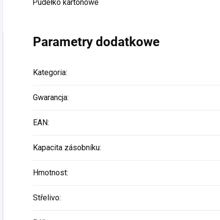
Pudełko kartonowe
Parametry dodatkowe
Kategoria
:
Gwarancja
:
EAN
:
Kapacita zásobníku
:
Hmotnost
:
Střelivo
: