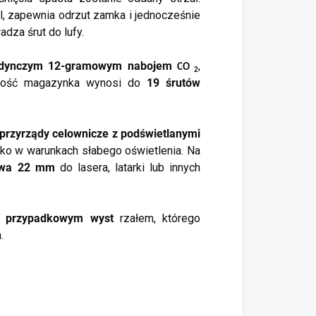
l, zapewnia odrzut zamka i jednocześnie
dza śrut do lufy.
edynczym 12-gramowym nabojem
,
CO
2
emność magazynka wynosi do
19 śrutów
przyrządy celownicze z podświetlanymi
tylko w warunkach słabego oświetlenia. Na
owa 22 mm
do lasera, latarki lub innych
d przypadkowym wyst
rzałem, którego
.