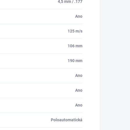
4,5 mm / .177
Ano
125 m/s
106 mm
190 mm
Ano
Ano
Ano
Poloautomatická