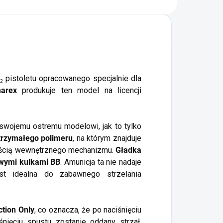
neumatycznych
pistoletu opracowanego specjalnie dla
2
arex
produkuje ten model na licencji
i swojemu ostremu modelowi, jak to tylko
trzymałego polimeru
, na którym znajduje
częścią wewnętrznego mechanizmu.
Gładka
owymi kulkami BB
. Amunicja ta nie nadaje
est idealna do zabawnego strzelania
tion Only
, co oznacza, że po naciśnięciu
śnięciu spustu zostanie oddany strzał.