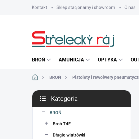
Przejść
Kontakt
Sklep stacjonarny i showroom
O nas
do
treści
BROŃ
AMUNICJA
OPTYKA
OU
Home
BROŃ
Pistolety i rewolwery pneumatyc
P
Kategoria
a
Pominąć
s
kategorie
e
BROŃ
k
Broń T4E
b
o
Długie wiatrówki