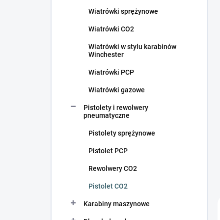
c
Wiatrówki sprężynowe
z
n
Wiatrówki CO2
y
Wiatrówki w stylu karabinów
Winchester
Wiatrówki PCP
Wiatrówki gazowe
Pistolety i rewolwery
pneumatyczne
Pistolety sprężynowe
Pistolet PCP
Rewolwery CO2
Pistolet CO2
Karabiny maszynowe