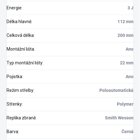
Energie
:
3 J
Délka hlavně
:
112 mm
Celková délka
:
200 mm
Montážní lišta
:
Ano
Typ montážní lišty
:
22 mm
Pojistka
:
Ano
Režim střelby
:
Poloautomatická
Střenky
:
Polymer
Replika zbraně
:
Smith Wesson
Barva
:
Černá