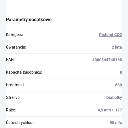
Parametry dodatkowe
Kategoria
:
Pistolet CO2
Gwarancja
:
2 lata
EAN
:
4000844740168
Kapacita zásobníku
:
8
Hmotnost
:
660
Střelivo
:
Diabolky
Ráže
:
4,5 mm / .177
Úsťová rychlost
:
95 m/s