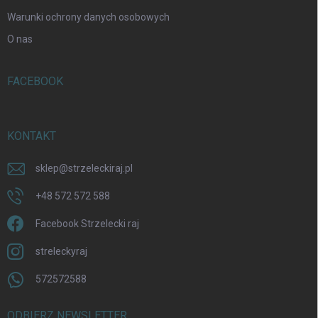
Warunki ochrony danych osobowych
O nas
FACEBOOK
KONTAKT
sklep
@
strzeleckiraj.pl
+48 572 572 588
Facebook Strzelecki raj
streleckyraj
572572588
ODBIERZ NEWSLETTER