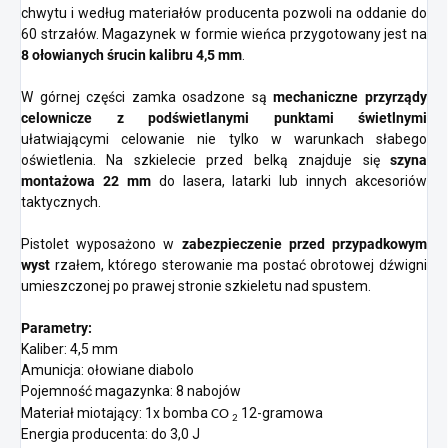
chwytu i według materiałów producenta pozwoli na oddanie do
60 strzałów. Magazynek w formie wieńca przygotowany jest na
8 ołowianych śrucin kalibru 4,5 mm
.
W górnej części zamka osadzone są
mechaniczne przyrządy
celownicze z podświetlanymi punktami świetlnymi
ułatwiającymi celowanie nie tylko w warunkach słabego
oświetlenia. Na szkielecie przed belką znajduje się
szyna
montażowa 22 mm
do lasera, latarki lub innych akcesoriów
taktycznych.
Pistolet wyposażono w
zabezpieczenie przed przypadkowym
wyst
rzałem, którego sterowanie ma postać obrotowej dźwigni
umieszczonej po prawej stronie szkieletu nad spustem.
Parametry:
Kaliber: 4,5 mm
Amunicja: ołowiane diabolo
Pojemność magazynka: 8 nabojów
Materiał miotający: 1x bomba
12-gramowa
CO
2
Energia producenta: do 3,0 J