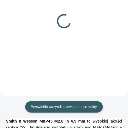
(>100 szt.)
(13 szt.)
Diabolo Gamo Pro
Diabolo Gamo Raptor
Magnum Penetration
100szt kal.4,5mm
250szt kal.4,5m
61,61 zł
15,80 zł
Do koszyka
Do koszyka
Wysokowydajny, pozłacany
pellet hiszpańskiej firmy Gamo.
Śrut hiszpańskiej produkcji,
szczególnie odpowiedni do
strzelania hobbystycznego.
Wyświetlić wszystkie powiązane produkty
Smith & Wesson M&P45 M2.0 in 4.5 mm
to wysokiej jakości
replika
tytułowego pistoletu służbowego M&P (Military &
CO