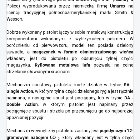
2
Police) wyprodukowana przez niemiecką firmę
Umarex
na
licencji tradycyjnej północnoamerykańskiej marki Smith &
Wesson.
Dobrze wykonany pistolet łączy w sobie metalową konstrukcję z
komponentami wykonanymi z wytrzymałego polimeru. W
odróżnieniu od pierwowzoru, model ten posiada dzielony
suwadło, a
magazynek w formie ośmiostrzałowego wieńca
wkładany jest do pistoletu po odsunięciu tylnej części
magazynka.
Ryflowana metalowa lufa
pozwala na celne
strzelanie ołowianymi śrucinami.
Mechanizm spustowy pistoletu może działać w trybie
SA -
Single Action
, w którym tylna część dzielonego rygla jest ręcznie
napinana, a następnie spust jest pociągany, lub w trybie
DA -
Double Action
, w którym pistolet jest napinany przez
pociągnięcie spustu i strzela po przesunięciu go do najbardziej
opóźnionej pozycji.
Mechanizm wewnętrzny pistoletu zasilany jest
pojedynczym 12-
gramowym nabojem
, który wkładany jest w tylną część
CO
2