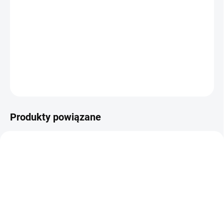
−
+
Dodaj do koszyka
Smith & Wesson M&P45 M2.0 do strzelania do celu z ołowianych
śrucin!
ZADAJ PYTANIE
POWIADOM MNIE
Produkty powiązane
✅ DOSTĘPNE
✅ DOSTĘPNE