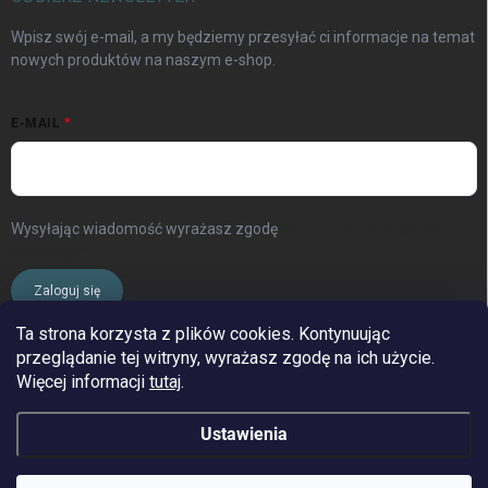
Wpisz swój e-mail, a my będziemy przesyłać ci informacje na temat
nowych produktów na naszym e-shop.
E-MAIL
Wysyłając wiadomość wyrażasz zgodę
warunki ochrony danych
osobowych
Zaloguj się
Ta strona korzysta z plików cookies. Kontynuując
przeglądanie tej witryny, wyrażasz zgodę na ich użycie.
www.streleckyraj.cz
| www.streleckyraj.sk
Więcej informacji
tutaj
.
| www.strzeleckiraj.pl
Ustawienia