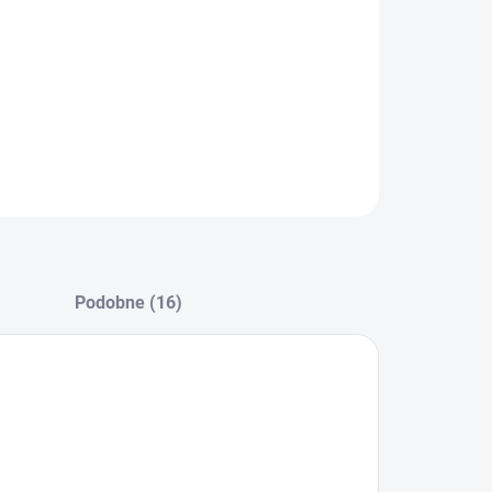
−
+
Dodaj do koszyka
ZADAJ PYTANIE
POWIADOM MNIE
Podobne (16)