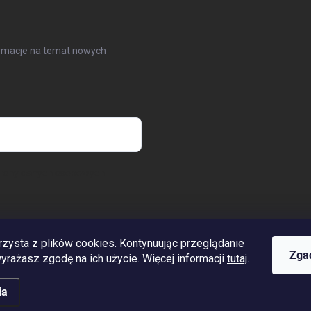
formacje na temat nowych
hrony danych osobowych
rzysta z plików cookies. Kontynuując przeglądanie
www.streleckyraj.cz
| www.streleckyraj.sk
| www.strzeleckiraj.pl
Zga
 wyrażasz zgodę na ich użycie. Więcej informacji
tutaj
.
ia
eżone.