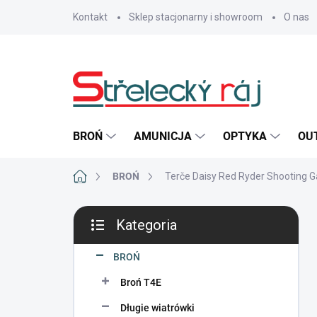
Przejść
Kontakt
Sklep stacjonarny i showroom
O nas
do
treści
BROŃ
AMUNICJA
OPTYKA
OU
Home
BROŃ
Terče Daisy Red Ryder Shooting Ga
P
Kategoria
a
Pominąć
s
kategorie
e
BROŃ
k
Broń T4E
b
o
Długie wiatrówki