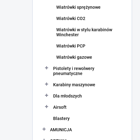
c
Wiatrówki sprężynowe
z
n
Wiatrówki CO2
y
Wiatrówki w stylu karabinów
Winchester
Wiatrówki PCP
Wiatrówki gazowe
Pistolety i rewolwery
pneumatyczne
Karabiny maszynowe
Dla młodszych
Airsoft
Blastery
AMUNICJA