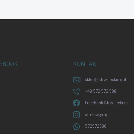
EBOOK
KONTAKT
sklep
@
strzeleckiraj.pl
+48 572 572 588
Facebook Strzelecki raj
streleckyraj
572572588