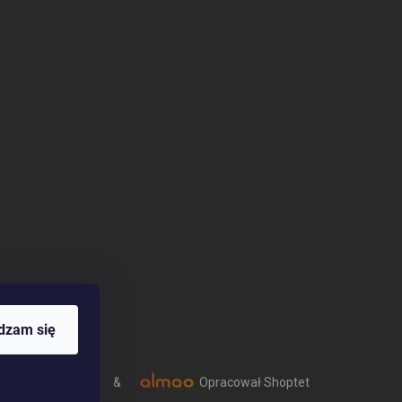
dzam się
&
Opracował Shoptet