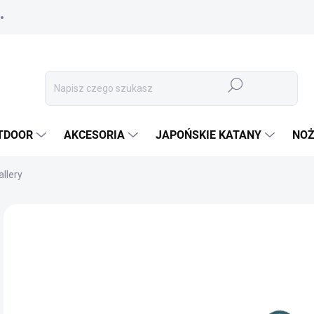
Szukaj
TDOOR
AKCESORIA
JAPOŃSKIE KATANY
NOŻ
llery
MARKA:
DAISY
16
13,
Cen
DO
jedn
OPC