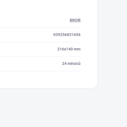
BROŃ
039256831656
216x140 mm
24 měsíců